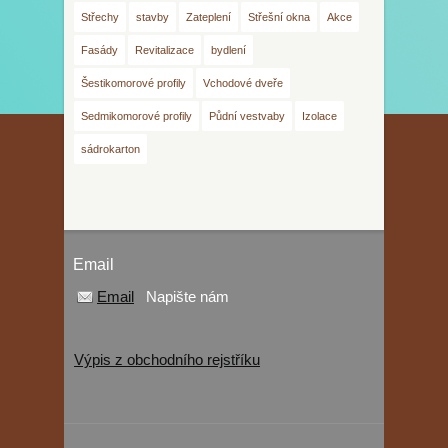
Střechy
stavby
Zateplení
Střešní okna
Akce
Fasády
Revitalizace
bydlení
Šestikomorové profily
Vchodové dveře
Sedmikomorové profily
Půdní vestvaby
Izolace
sádrokarton
Email
Email
Napište nám
Výpis z obchodního rejstříku