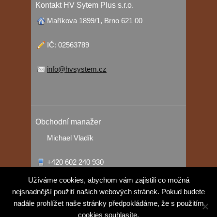
Kontakt HV Sytem Plus s.r.o.
Maříkova 1899/1, Brno 621 00
IČ: 02563789
info@hvsystem.cz
Obchodní manažer
Michael Vladík
+420 602 240 930
Užíváme cookies, abychom vám zajistili co možná
vladik@hvsystem.cz
nejsnadnější použití našich webových stránek. Pokud budete
nadále prohlížet naše stránky předpokládáme, že s použitím
cookies souhlasíte.