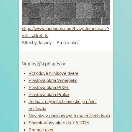
https://www.facebook.com/hvsystemplus.cz?
ref=ts&fref=ts
Střechy, fasády – Brno a okolí
Nejnovější příspěvky
Vchodové hliníkové dveře
Plastová okna Winergetic
Plastová okna PIXEL
Plastová okna Prolux
Jedna z nejlepších investic je půdní
vestavba
Novinky v podkladových materiálech Isola
Sádrokartony akce do 7.5.2016
Bramac akce