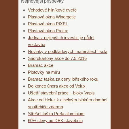
Nejnovější příspěvky
Vchodové hliníkové dveře
Plastová okna Winergetic
Plastová okna PIXEL
Plastová okna Prolux
Jedna z nejlepších investic je půdní
vestavba
Novinky v podkladových materiálech Isola
Sádrokartony akce do 7.5.2016
Bramac akce
Plotovky na míru
Bramac taška za ceny loňského roku
Do konce února akce od Velux
Ušetří stavební práce – bloky Vapis
Akce od Heluz k cihelným blokům domácí
spotřebiče zdarma
Střešní taška Prefa aluminium
60% slevy od DEK stavebnin