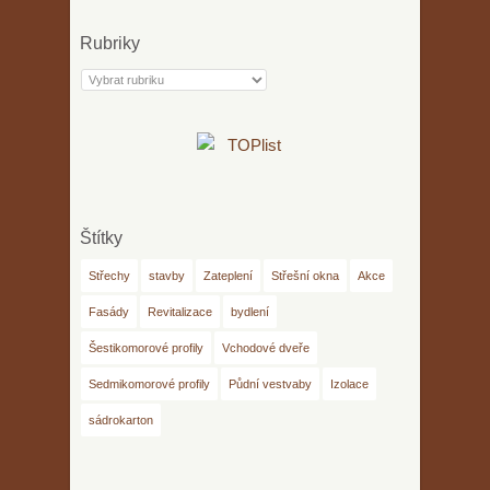
Rubriky
Rubriky
Štítky
Střechy
stavby
Zateplení
Střešní okna
Akce
Fasády
Revitalizace
bydlení
Šestikomorové profily
Vchodové dveře
Sedmikomorové profily
Půdní vestvaby
Izolace
sádrokarton