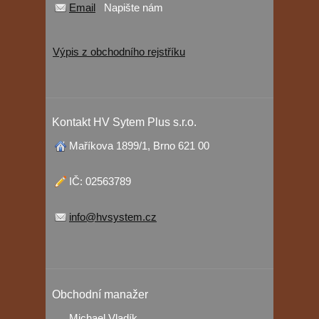
Email
Napište nám
Výpis z obchodního rejstříku
Kontakt HV Sytem Plus s.r.o.
Maříkova 1899/1, Brno 621 00
IČ: 02563789
info@hvsystem.cz
Obchodní manažer
Michael Vladík