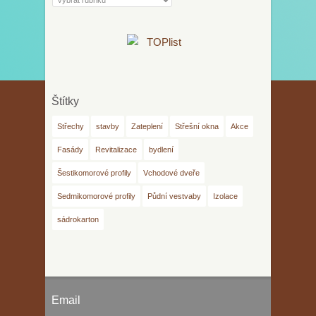
Štítky
Střechy
stavby
Zateplení
Střešní okna
Akce
Fasády
Revitalizace
bydlení
Šestikomorové profily
Vchodové dveře
Sedmikomorové profily
Půdní vestvaby
Izolace
sádrokarton
Email