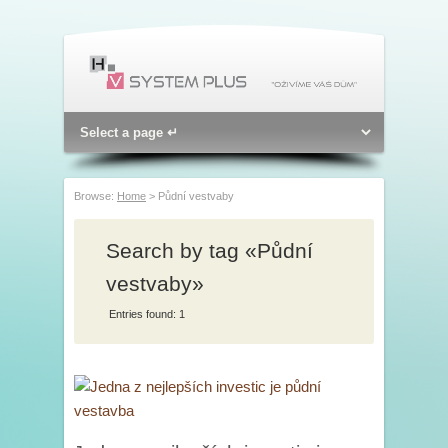
Browse:
Home
>
Půdní vestvaby
Search by tag «Půdní
vestvaby»
Entries found: 1