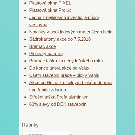
Plastová okna PIXEL
Plastová okna Prolux
Jedna z nejlepších investic je půdní
vestavba
Novinky v podkladových materiálech Isola
Sádrokartony akce do 7.5.2016
Bramac akce
Plotovky na míru
Bramac taška za ceny loňského roku
Do konce února akce od Velux
Ušetří stavební práce – bloky Vapis
Akce od Heluz k cihelným blokům domácí
spotřebiče zdarma
Střešní taška Prefa aluminium
60% slevy od DEK stavebnin
Rubriky
Rubriky