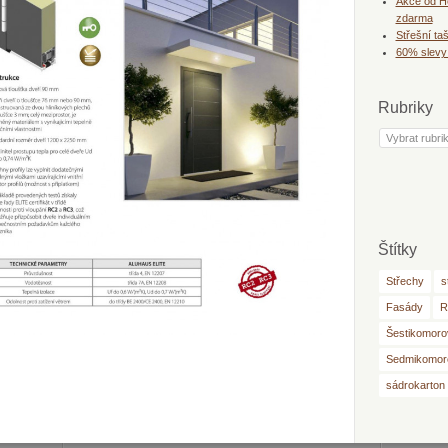
Akce od He
zdarma
Střešní ta
60% slevy
Rubriky
Rubriky
Štítky
Střechy
s
Fasády
R
Šestikomorov
Sedmikomoro
sádrokarton