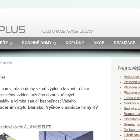
EŘE
RODINNÉ DOMY
DOPLŇKY
AKCE
REALIZACE
vé dveře
Nejnovějš
ře
Vchodové h
Plastová o
Plastová 
 barev, různé druhy vzorů výplní a kování, a také
Plastová o
jedinečný vzhled každého domu v různých
Jedna z ne
reriály a výroba zaručí bezpečnost Vašeho
Novinky v 
oderním stylu Blansko, Vyškov v nabídce firmy HV
Sádrokart
Bramac a
Plotovky n
Bramac ta
Do konce 
Ušetří sta