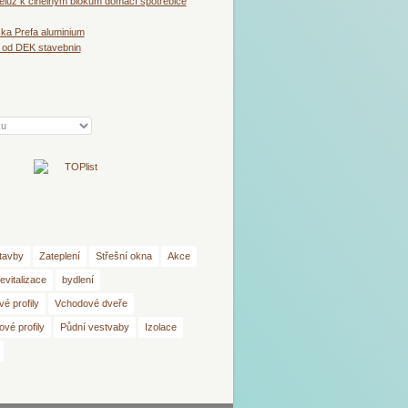
luz k cihelným blokům domácí spotřebiče
ška Prefa aluminium
 od DEK stavebnin
tavby
Zateplení
Střešní okna
Akce
evitalizace
bydlení
é profily
Vchodové dveře
vé profily
Půdní vestvaby
Izolace