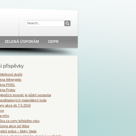
ZELENÁ ÚSPORÁM
GDPR
í příspěvky
liníkové dveře
kna Winergetic
okna PIXEL
kna Prolux
jlepších investic je půdní vestavba
podkladových materiálech Isola
ony akce do 7.5.2016
kce
a míru
ška za ceny loňského roku
února akce od Velux
vební práce – bloky Vapis