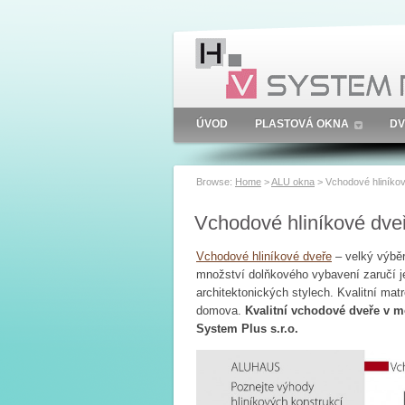
ÚVOD
PLASTOVÁ OKNA
DV
Browse:
Home
>
ALU okna
>
Vchodové hliníko
Vchodové hliníkové dve
Vchodové hliníkové dveře
– velký výběr
množství dolňkového vybavení zaručí 
architektonických stylech. Kvalitní mat
domova.
Kvalitní vchodové dveře v m
System Plus s.r.o.