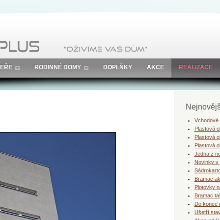
EŘE
RODINNÉ DOMY
DOPLŇKY
AKCE
REALIZACE
Nejnovějš
Vchodové h
Plastová o
Plastová 
Plastová o
Jedna z ne
Novinky v 
Sádrokart
Bramac a
Plotovky n
Bramac ta
Do konce 
Ušetří sta