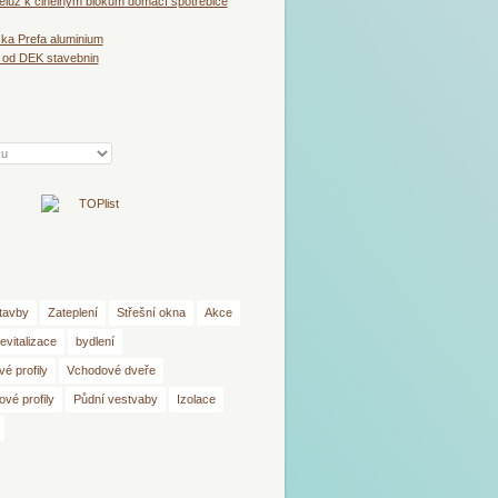
luz k cihelným blokům domácí spotřebiče
ška Prefa aluminium
 od DEK stavebnin
tavby
Zateplení
Střešní okna
Akce
evitalizace
bydlení
é profily
Vchodové dveře
vé profily
Půdní vestvaby
Izolace