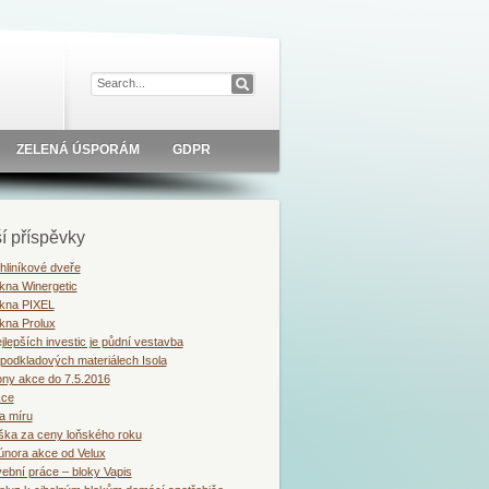
ZELENÁ ÚSPORÁM
GDPR
í příspěvky
liníkové dveře
kna Winergetic
okna PIXEL
kna Prolux
jlepších investic je půdní vestavba
podkladových materiálech Isola
ony akce do 7.5.2016
kce
a míru
ška za ceny loňského roku
února akce od Velux
vební práce – bloky Vapis