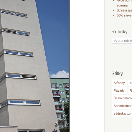
Akce od He
zdarma
Střešní ta
60% slevy
Rubriky
Rubriky
Štítky
Střechy
s
Fasády
R
Šestikomorov
Sedmikomoro
sádrokarton