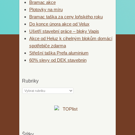
Bramac akce
Plotovky na míru
Bramac taška za ceny loňského roku
Do konce února akce od Velux
Ušetří stavební práce – bloky Vapis
Akce od Heluz k cihelným blokům domácí
spotřebiče zdarma
Střešní taška Prefa aluminium
60% slevy od DEK stavebnin
Rubriky
Rubriky
Štítky