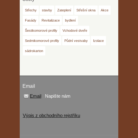
Střechy
stavby
Zateplení
Střešní okna
Akce
Fasády
Revitalizace
bydlení
Šestikomorové profily
Vchodové dveře
Sedmikomorové profily
Půdní vestvaby
Izolace
sádrokarton
Email
Email
Napište nám
Výpis z obchodního rejstříku