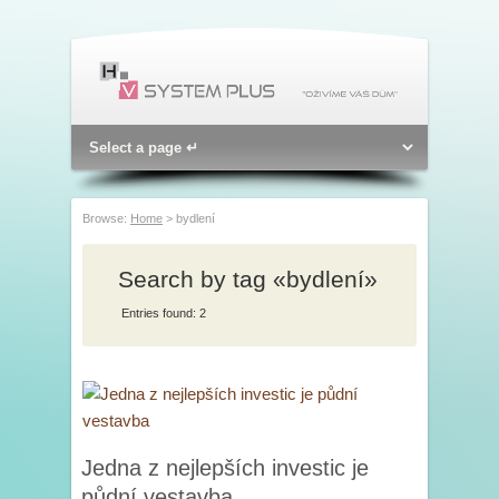
Browse:
Home
>
bydlení
Search by tag «bydlení»
Entries found: 2
Jedna z nejlepších investic je
půdní vestavba