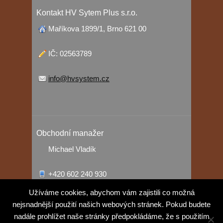
Kontakt HV Sytem Plus s.r.o.
Maříkova 1899/1, Brno 621 00
IČ: 02563789
info@hvsystem.cz
Obchodní manažer
Michael Vladík
+420 602 240 930
Užíváme cookies, abychom vám zajistili co možná
vladik@hvsystem.cz
nejsnadnější použití našich webových stránek. Pokud budete
nadále prohlížet naše stránky předpokládáme, že s použitím