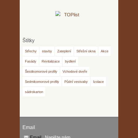
Štítky
Střechy
stavby
Zateplení
Střešní okna
Akce
Fasády
Revitalizace
bydlení
Šestikomorové profily
Vchodové dveře
Sedmikomorové profily
Půdní vestvaby
Izolace
sádrokarton
Email
Email
Napište nám