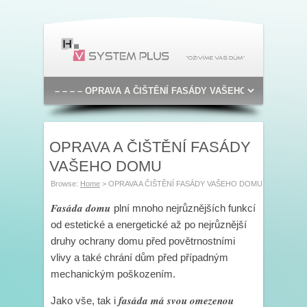
OPRAVA A ČIŠTĚNÍ FASÁDY
VAŠEHO DOMU
Browse:
Home
>
OPRAVA A ČIŠTĚNÍ FASÁDY VAŠEHO DOMU
Fasáda domu
plní mnoho nejrůznějších funkcí
od estetické a energetické až po nejrůznější
druhy ochrany domu před povětrnostními
vlivy a také chrání dům před případným
mechanickým poškozením.
fasáda má svou omezenou
Jako vše, tak i