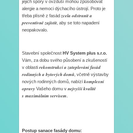
jejich spóry v ovzduší mohou způsobovat
alergie a nemoci dýchacího ústrojí. Proto je
zcela odstranit a
třeba plísně z fasád
preventivně zajistit
, aby se toto napadení
neopakovalo.
Stavební společnost
HV System plus s.r.o.
Vám, za dobu svého působení a zkušeností
rekonstrukcí a zateplování fasád
v oblasti
rodinných a bytových domů
, včetně výstavby
komplexní
nových rodinných domů, nabízí
opravy
nejvyšší kvalitě
Vašeho domu v
s maximálním servisem
.
Postup sanace fasády domu: