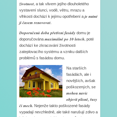
životnost
, a tak vlivem jejího dlouholetého
vystavení slunci, vodě, větru, mrazu a
je nutné
vlhkosti dochází k jejímu opotřebení a
ji časem renovovat
.
Doporučená doba přetření fasády
domu je
maximálně po 10 letech
doporučována
, poté
dochází ke zkracování životnosti
zateplovacího systému a vzniku dalších
problémů s fasádou domu.
Na starších
fasádách, ale i
novějších, avšak
poškozených, se
mohou navíc
objevit plísně, řasy
či mech.
Nejenže takto poškozené fasády
vypadají nevzhledně, ale také narušují zdivo a